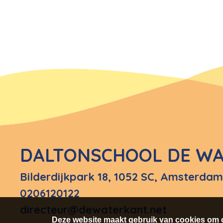
DALTONSCHOOL DE W
Bilderdijkpark 18
,
1052 SC, Amsterdam
0206120122
directeur@dewaterkant.net
Deze website maakt gebruik van cookies om o